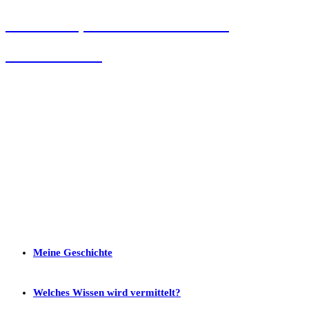
Gesundheitspraktische Lebensberaung
Unzufriedenheit
Meine Geschichte
Welches Wissen wird vermittelt?
Was kann ich damit tun?
Weitere Informationen
Meine Geschichte
Welches Wissen wird vermittelt?