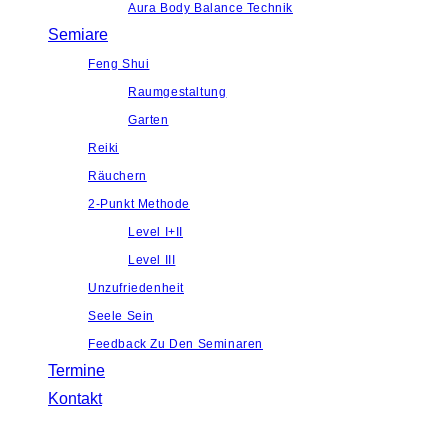
Aura Body Balance Technik
Semiare
Feng Shui
Raumgestaltung
Garten
Reiki
Räuchern
2-Punkt Methode
Level I+II
Level III
Unzufriedenheit
Seele Sein
Feedback Zu Den Seminaren
Termine
Kontakt