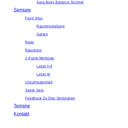
Aura Body Balance Technik
Semiare
Feng Shui
Raumgestaltung
Garten
Reiki
Räuchern
2-Punkt Methode
Level I+II
Level III
Unzufriedenheit
Seele Sein
Feedback Zu Den Seminaren
Termine
Kontakt